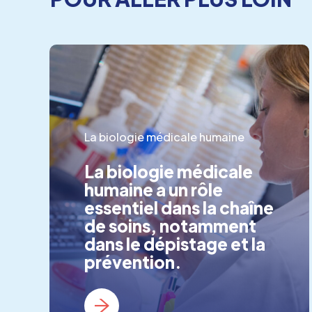
La biologie médicale humaine
La biologie médicale
humaine a un rôle
essentiel dans la chaîne
de soins, notamment
dans le dépistage et la
prévention.