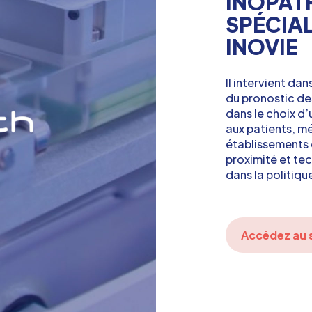
INOPATH
SPÉCIA
INOVIE
Il intervient da
du pronostic de
dans le choix d
aux patients, m
établissements 
proximité et tec
dans la politiqu
Accédez au s