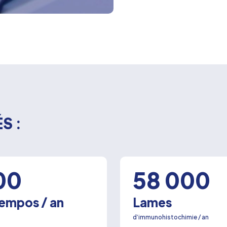
S :
00
58 000
empos / an
Lames
d’immunohistochimie / an