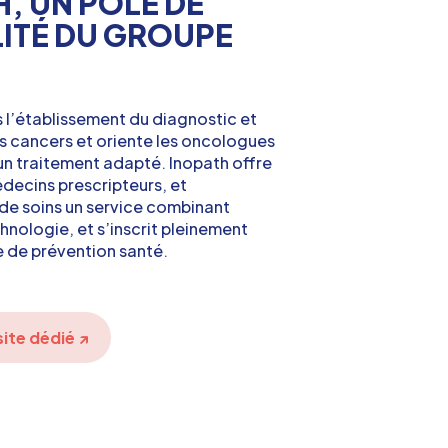
, UN PÔLE DE
LITÉ DU GROUPE
ns l’établissement du diagnostic et
s cancers et oriente les oncologues
’un traitement adapté. Inopath offre
édecins prescripteurs, et
de soins un service combinant
hnologie, et s’inscrit pleinement
e de prévention santé.
ite dédié
↗