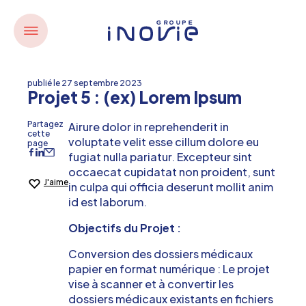
Skip
to
content
publié le
27 septembre 2023
Projet 5 : (ex) Lorem Ipsum
Partagez
Airure dolor in reprehenderit in
cette
voluptate velit esse cillum dolore eu
page
fugiat nulla pariatur. Excepteur sint
occaecat cupidatat non proident, sunt
J'aime
in culpa qui officia deserunt mollit anim
id est laborum.
Objectifs du Projet :
Conversion des dossiers médicaux
papier en format numérique : Le projet
vise à scanner et à convertir les
dossiers médicaux existants en fichiers